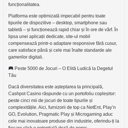
funcționalitatea.
Platforma este optimizată impecabil pentru toate
tipurile de dispozitive – desktop, smartphone sau
tabletă – și funcționează rapid chiar și în ore de vârf. În
lipsa unei aplicații dedicate, site-ul mobil
compensează printr-o adaptare responsive fără cusur,
care satisface până și cele mai înalte standarde ale
gamerilor digitali.
Peste 5000 de Jocuri – O Elită Ludică la Degetul
Tău
Dacă diversitatea este așteptarea ta principală,
Cashpot Casino răspunde cu un portofoliu copleșitor:
peste cinci mii de jocuri de toate tipurile și
complexitățile. Aici, furnizorii de top ca NetEnt, Play’n
GO, Evolution, Pragmatic Play și Microgaming aduc
cele mai inovatoare produse din industrie, oferindu-ți la
fiecare click o potențială doză de noroc.