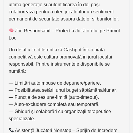
ultimă generație și autentificarea în doi pași
colaborează pentru a oferi jucătorilor un sentiment
permanent de securitate asupra datelor și banilor lor.
Joc Responsabil – Protecția Jucătorului pe Primul
Loc
Un detaliu ce diferențiază Cashpot într-o piață
competitivă este cultura promovată în jurul jocului
responsabil. Printre instrumentele disponibile se
numără:
— Limitări autoimpuse de depunere/pariere.
— Posibilitatea setării unui buget săptămânal/lunar.
— Funcție de sesiune-limită (auto-timeout).
— Auto-excludere completă sau temporară.
— Ghiduri și colaborări cu organizații terapeutice
specializate.
Asistență Jucători Nonstop – Sprijin de Încredere