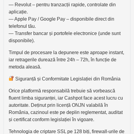
— Revolut – pentru tranzacții rapide, controlate din
aplicație.
— Apple Pay / Google Pay – disponibile direct din
telefonul tău.
— Transfer bancar și portofele electronice (unde sunt
disponibile).
Timpul de procesare la depunere este aproape instant,
iar retragerile durează între 24h – 72h, în funcție de
metoda aleasă.
Siguranță și Conformitate Legislației din România
Orice platformă responsabilă trebuie să vorbească
fluent limba siguranței, iar Cashpot face acest lucru cu
autoritate. Deținut prin licență ONJN valabilă în
România, cazinoul este pe deplin reglementat, auditat
și certificat conform legislației în vigoare.
Tehnologia de criptare SSL pe 128 biți, firewall-urile de