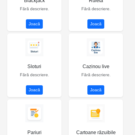
Blackjack
Ruletă
Fără descriere.
Fără descriere.
Joacă
Joacă
Sloturi
Cazinou live
Fără descriere.
Fără descriere.
Joacă
Joacă
Pariuri
Cartoane răzuibile