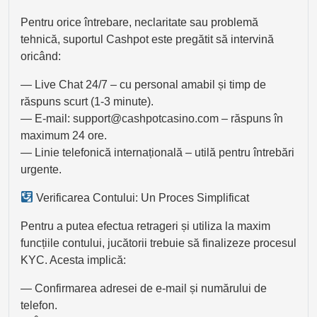
Pentru orice întrebare, neclaritate sau problemă
tehnică, suportul Cashpot este pregătit să intervină
oricând:
— Live Chat 24/7 – cu personal amabil și timp de
răspuns scurt (1-3 minute).
— E-mail:
support@cashpotcasino.com
– răspuns în
maximum 24 ore.
— Linie telefonică internațională – utilă pentru întrebări
urgente.
Verificarea Contului: Un Proces Simplificat
Pentru a putea efectua retrageri și utiliza la maxim
funcțiile contului, jucătorii trebuie să finalizeze procesul
KYC. Acesta implică:
— Confirmarea adresei de e-mail și numărului de
telefon.