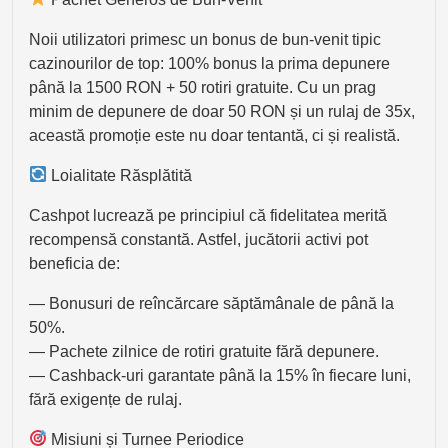
Noii utilizatori primesc un bonus de bun-venit tipic
cazinourilor de top: 100% bonus la prima depunere
până la 1500 RON + 50 rotiri gratuite. Cu un prag
minim de depunere de doar 50 RON și un rulaj de 35x,
această promoție este nu doar tentantă, ci și realistă.
Loialitate Răsplătită
Cashpot lucrează pe principiul că fidelitatea merită
recompensă constantă. Astfel, jucătorii activi pot
beneficia de:
— Bonusuri de reîncărcare săptămânale de până la
50%.
— Pachete zilnice de rotiri gratuite fără depunere.
— Cashback-uri garantate până la 15% în fiecare luni,
fără exigențe de rulaj.
Misiuni și Turnee Periodice