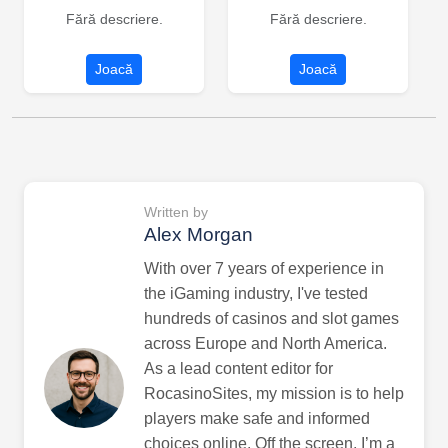
Fără descriere.
Fără descriere.
Joacă
Joacă
Written by
Alex Morgan
With over 7 years of experience in
the iGaming industry, I've tested
hundreds of casinos and slot games
across Europe and North America.
As a lead content editor for
RocasinoSites, my mission is to help
players make safe and informed
choices online. Off the screen, I’m a