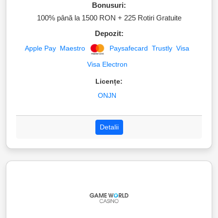
Bonusuri:
100% până la 1500 RON + 225 Rotiri Gratuite
Depozit:
Apple Pay
Maestro
Paysafecard
Trustly
Visa
Visa Electron
Licențe:
ONJN
Detalii