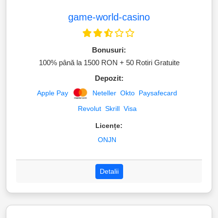
game-world-casino
Bonusuri:
100% până la 1500 RON + 50 Rotiri Gratuite
Depozit:
Apple Pay
Neteller
Okto
Paysafecard
Revolut
Skrill
Visa
Licențe:
ONJN
Detalii