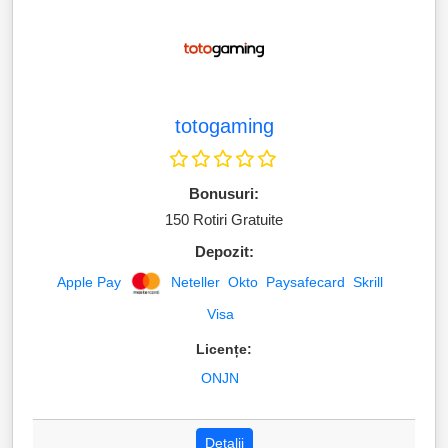
totogaming
Bonusuri:
150 Rotiri Gratuite
Depozit:
Apple Pay
Neteller
Okto
Paysafecard
Skrill
Visa
Licențe:
ONJN
Detalii