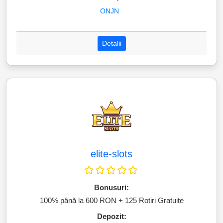
ONJN
Detalii
elite-slots
Bonusuri:
100% până la 600 RON + 125 Rotiri Gratuite
Depozit: