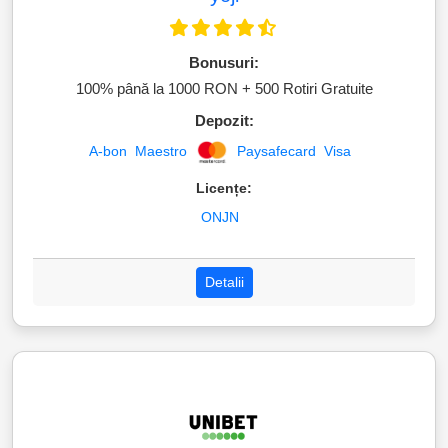
Bonusuri:
100% până la 1000 RON + 500 Rotiri Gratuite
Depozit:
A-bon
Maestro
Paysafecard
Visa
Licențe:
ONJN
Detalii