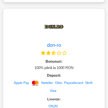
don-ro
Bonusuri:
100% până la 1000 RON
Depozit:
Apple Pay
Neteller
Okto
Paysafecard
Skrill
Visa
Licențe:
ONJN