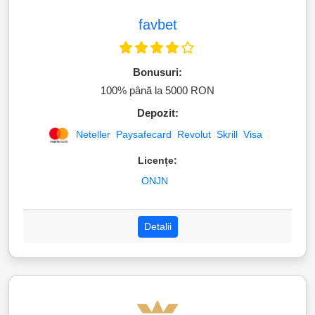
favbet
Bonusuri:
100% până la 5000 RON
Depozit:
Neteller
Paysafecard
Revolut
Skrill
Visa
Licențe:
ONJN
Detalii