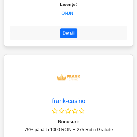
Licențe:
ONJN
Detalii
frank-casino
Bonusuri:
75% până la 1000 RON + 275 Rotiri Gratuite