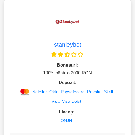
stanleybet
Bonusuri:
100% până la 2000 RON
Depozit:
Neteller
Okto
Paysafecard
Revolut
Skrill
Visa
Visa Debit
Licențe:
ONJN