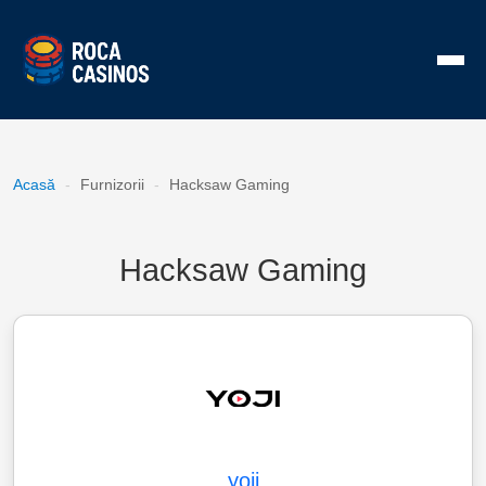
Acasă
-
Furnizorii
-
Hacksaw Gaming
Hacksaw Gaming
yoji