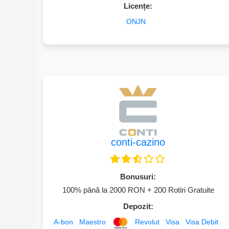
Licențe:
ONJN
conti-cazino
Bonusuri:
100% până la 2000 RON + 200 Rotiri Gratuite
Depozit:
A-bon
Maestro
Revolut
Visa
Visa Debit