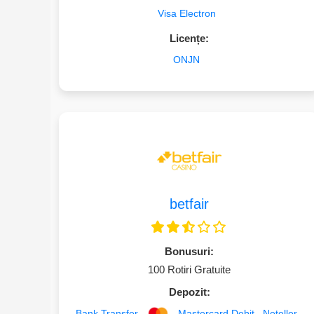
Visa Electron
Licențe:
ONJN
betfair
Bonusuri:
100 Rotiri Gratuite
Depozit:
Bank Transfer
Mastercard Debit
Neteller