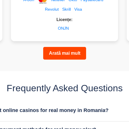
Revolut
Skrill
Visa
Licențe:
ONJN
Arată mai mult
Frequently Asked Questions
y at online casinos for real money in Romania?
no is licensed by ONJN (Oficiul Național pentru Jocuri de Noroc), pla
gulated in Romania.