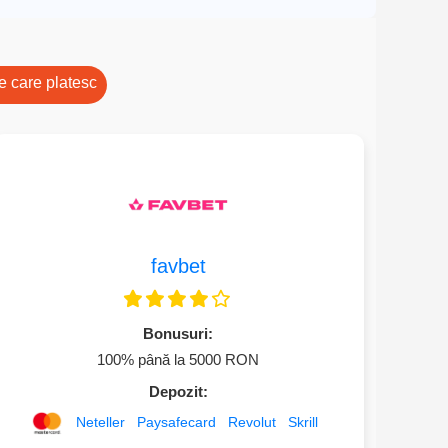
e care platesc
favbet
Bonusuri:
100% până la 5000 RON
Depozit:
Neteller
Paysafecard
Revolut
Skrill