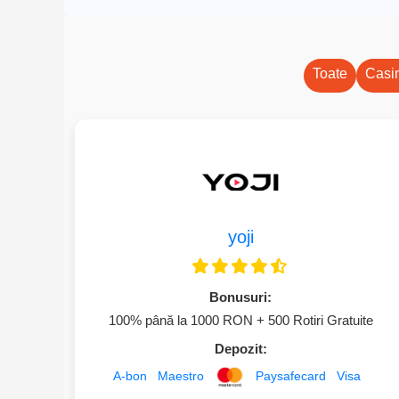
Toate
Casi
yoji
Bonusuri:
100% până la 1000 RON + 500 Rotiri Gratuite
Depozit:
A-bon
Maestro
Paysafecard
Visa