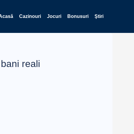
Acasă
Cazinouri
Jocuri
Bonusuri
Ştiri
bani reali