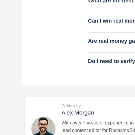
What are the best
Popular and secure paym
and Revolut. These met
Can I win real mo
Yes. By playing slots, b
prizes, depending on yo
Are real money ga
All games offered on li
Labs and are protected
Do I need to verif
Yes, most online casinos
prevent fraud and prote
Written by
Alex Morgan
With over 7 years of experience in
lead content editor for RocasinoSit