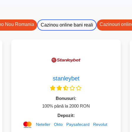
no Nou Romania
Cazinouri onlin
Cazinou online bani reali
stanleybet
Bonusuri:
100% până la 2000 RON
Depozit:
Neteller
Okto
Paysafecard
Revolut