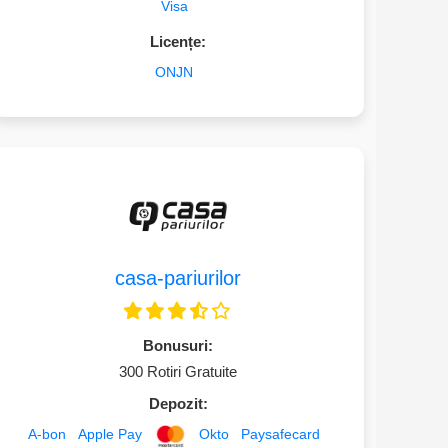
Visa
Licențe:
ONJN
casa-pariurilor
Bonusuri:
300 Rotiri Gratuite
Depozit:
A-bon
Apple Pay
Okto
Paysafecard