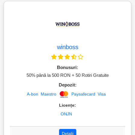
winboss
Bonusuri:
50% până la 500 RON + 50 Rotiri Gratuite
Depozit:
A-bon
Maestro
Paysafecard
Visa
Licențe:
ONJN
Detalii