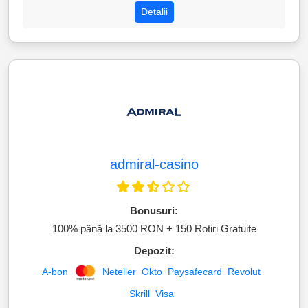
Detalii
admiral-casino
Bonusuri:
100% până la 3500 RON + 150 Rotiri Gratuite
Depozit:
A-bon
Neteller
Okto
Paysafecard
Revolut
Skrill
Visa