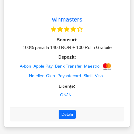
winmasters
Bonusuri:
100% până la 1400 RON + 100 Rotiri Gratuite
Depozit:
A-bon
Apple Pay
Bank Transfer
Maestro
Neteller
Okto
Paysafecard
Skrill
Visa
Licențe:
ONJN
Detalii