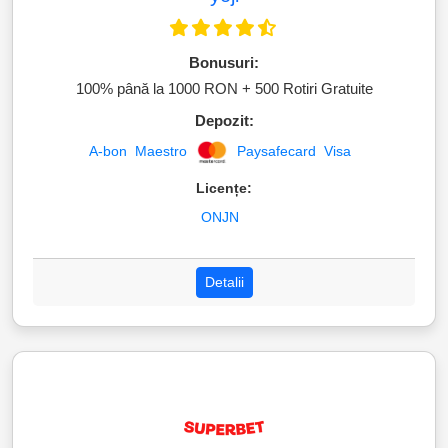
Bonusuri:
100% până la 1000 RON + 500 Rotiri Gratuite
Depozit:
A-bon
Maestro
Paysafecard
Visa
Licențe:
ONJN
Detalii