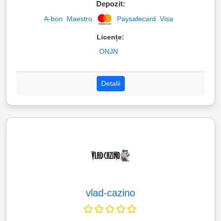
Depozit:
A-bon
Maestro
Paysafecard
Visa
Licențe:
ONJN
Detalii
vlad-cazino