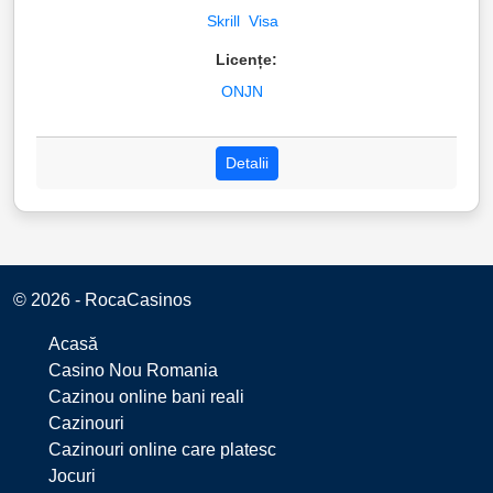
Skrill
Visa
Licențe:
ONJN
Detalii
© 2026 - RocaCasinos
Acasă
Casino Nou Romania
Cazinou online bani reali
Cazinouri
Cazinouri online care platesc
Jocuri