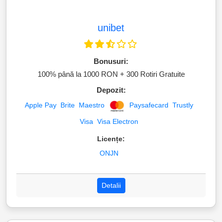
unibet
Bonusuri:
100% până la 1000 RON + 300 Rotiri Gratuite
Depozit:
Apple Pay
Brite
Maestro
Paysafecard
Trustly
Visa
Visa Electron
Licențe:
ONJN
Detalii