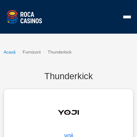
Acasă
-
Furnizorii
-
Thunderkick
Thunderkick
yoji