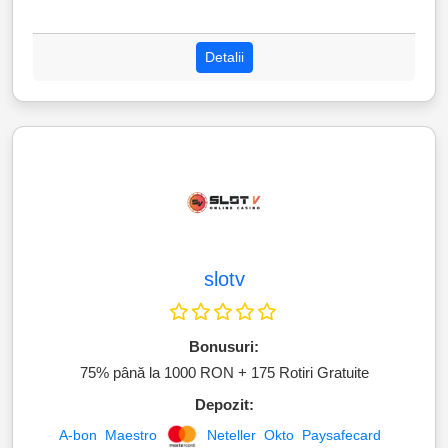
Detalii
slotv
Bonusuri:
75% până la 1000 RON + 175 Rotiri Gratuite
Depozit:
A-bon
Maestro
Neteller
Okto
Paysafecard