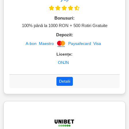
Bonusuri:
100% până la 1000 RON + 500 Rotiri Gratuite
Depozit:
A-bon
Maestro
Paysafecard
Visa
Licențe:
ONJN
Detalii