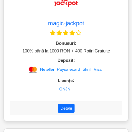
magic-jackpot
Bonusuri:
100% până la 1000 RON + 400 Rotiri Gratuite
Depozit:
Neteller
Paysafecard
Skrill
Visa
Licențe:
ONJN
Detalii