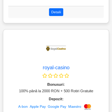
Detalii
royal-casino
Bonusuri:
100% până la 2000 RON + 500 Rotiri Gratuite
Depozit:
A-bon
Apple Pay
Google Pay
Maestro