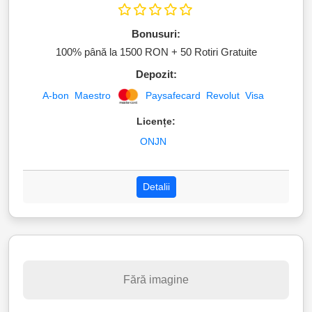
Bonusuri:
100% până la 1500 RON + 50 Rotiri Gratuite
Depozit:
A-bon
Maestro
Paysafecard
Revolut
Visa
Licențe:
ONJN
Detalii
Fără imagine