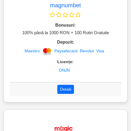
magnumbet
Bonusuri:
100% până la 1000 RON + 100 Rotiri Gratuite
Depozit:
Maestro
Paysafecard
Revolut
Visa
Licențe:
ONJN
Detalii