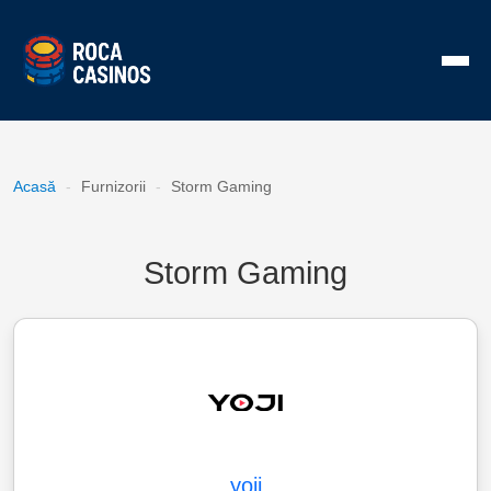
Acasă
-
Furnizorii
-
Storm Gaming
Storm Gaming
yoji