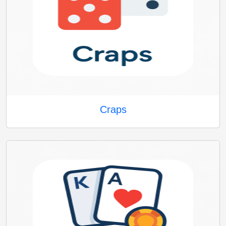
Craps