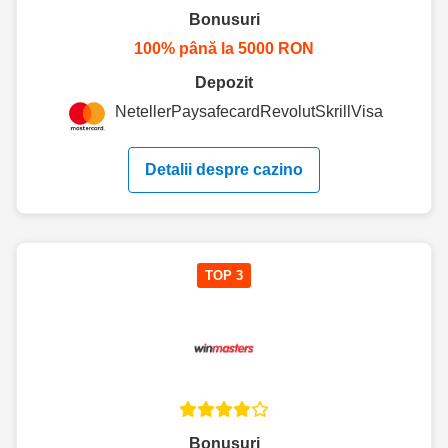
Bonusuri
100% până la 5000 RON
Depozit
Neteller
Paysafecard
Revolut
Skrill
Visa
Detalii despre cazino
TOP 3
Bonusuri