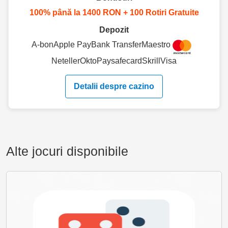
100% până la 1400 RON + 100 Rotiri Gratuite
Depozit
A-bon
Apple Pay
Bank Transfer
Maestro
Neteller
Okto
Paysafecard
Skrill
Visa
Detalii despre cazino
Alte jocuri disponibile