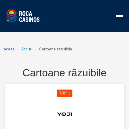
Acasă
-
Jocuri
-
Cartoane răzuibile
Cartoane răzuibile
TOP 1