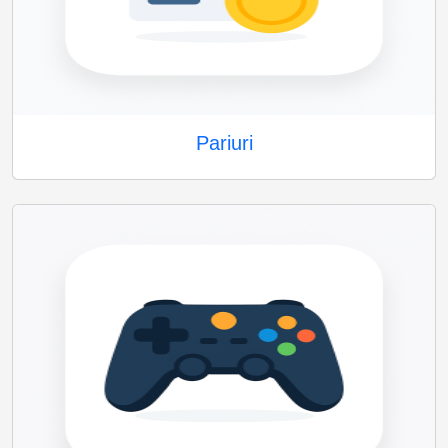
Pariuri