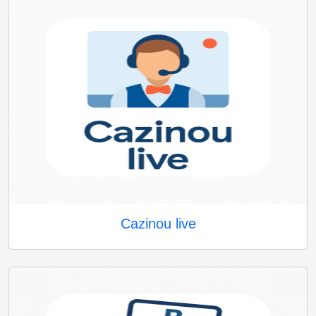
Cazinou live