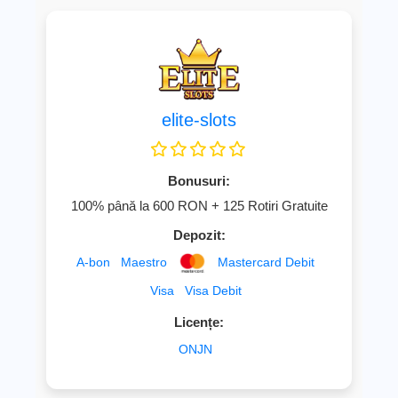
elite-slots
Bonusuri:
100% până la 600 RON + 125 Rotiri Gratuite
Depozit:
A-bon
Maestro
Mastercard Debit
Visa
Visa Debit
Licențe:
ONJN