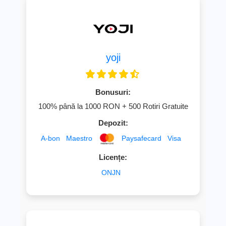
yoji
Bonusuri:
100% până la 1000 RON + 500 Rotiri Gratuite
Depozit:
A-bon
Maestro
Paysafecard
Visa
Licențe:
ONJN