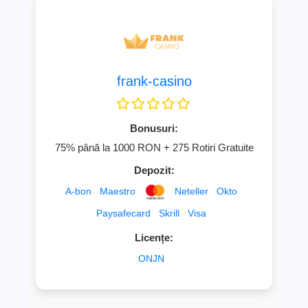
frank-casino
Bonusuri:
75% până la 1000 RON + 275 Rotiri Gratuite
Depozit:
A-bon
Maestro
Neteller
Okto
Paysafecard
Skrill
Visa
Licențe:
ONJN