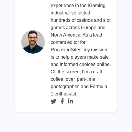
experience in the iGaming
industry, I've tested
hundreds of casinos and slot
games across Europe and
North America. As a lead
content editor for
RocasinoSites, my mission
is to help players make safe
and informed choices online.
Off the screen, I’m a craft
coffee lover, part-time
photographer, and Formula
1 enthusiast.