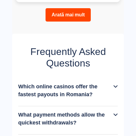
Arată mai mult
Frequently Asked
Questions
Which online casinos offer the
fastest payouts in Romania?
Some of the fastest-paying casinos in Romania
include Superbet, Betano, and Vlad Cazino. These
What payment methods allow the
platforms are known for processing withdrawals
quickest withdrawals?
within a few hours when using e-wallets like Skrill
Digital wallets like Skrill, Neteller, and Revolut are
or Revolut.