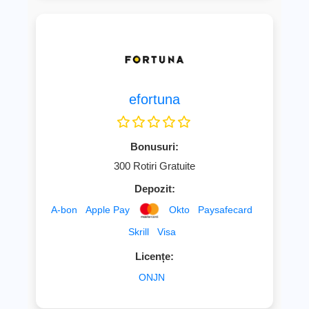
efortuna
Bonusuri:
300 Rotiri Gratuite
Depozit:
A-bon
Apple Pay
Okto
Paysafecard
Skrill
Visa
Licențe:
ONJN