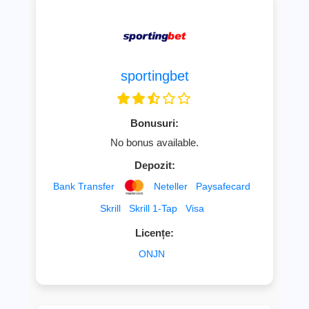
sportingbet
Bonusuri:
No bonus available.
Depozit:
Bank Transfer
Neteller
Paysafecard
Skrill
Skrill 1-Tap
Visa
Licențe:
ONJN