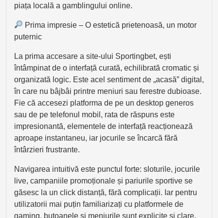
piața locală a gamblingului online.
Prima impresie – O estetică prietenoasă, un motor
puternic
La prima accesare a site-ului Sportingbet, ești
întâmpinat de o interfață curată, echilibrată cromatic și
organizată logic. Este acel sentiment de „acasă” digital,
în care nu bâjbâi printre meniuri sau ferestre dubioase.
Fie că accesezi platforma de pe un desktop generos
sau de pe telefonul mobil, rata de răspuns este
impresionantă, elementele de interfață reacționează
aproape instantaneu, iar jocurile se încarcă fără
întârzieri frustrante.
Navigarea intuitivă este punctul forte: sloturile, jocurile
live, campaniile promoționale și pariurile sportive se
găsesc la un click distanță, fără complicații. Iar pentru
utilizatorii mai puțin familiarizați cu platformele de
gaming, butoanele și meniurile sunt explicite și clare.