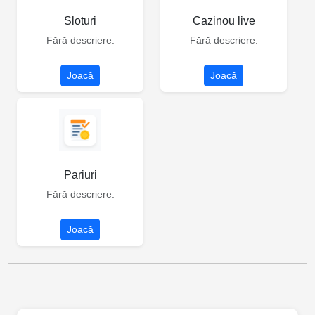
Sloturi
Cazinou live
Fără descriere.
Fără descriere.
Joacă
Joacă
Pariuri
Fără descriere.
Joacă