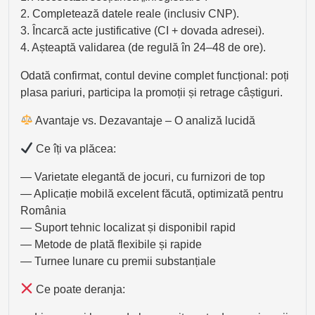
2. Completează datele reale (inclusiv CNP).
3. Încarcă acte justificative (CI + dovada adresei).
4. Așteaptă validarea (de regulă în 24–48 de ore).
Odată confirmat, contul devine complet funcțional: poți
plasa pariuri, participa la promoții și retrage câștiguri.
Avantaje vs. Dezavantaje – O analiză lucidă
Ce îți va plăcea:
— Varietate elegantă de jocuri, cu furnizori de top
— Aplicație mobilă excelent făcută, optimizată pentru
România
— Suport tehnic localizat și disponibil rapid
— Metode de plată flexibile și rapide
— Turnee lunare cu premii substanțiale
Ce poate deranja: