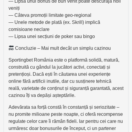
— Lipsa unui bonus de bun venit poate descuraja noii
veniți
— Câteva promoții limitate geo-regional
— Unele metode de plată (ex. Skrill) implică
comisioane neclare
— Lipsa unei secțiuni de poker sau bingo
Concluzie – Mai mult decât un simplu cazinou
Sportingbet România este o platformă solidă, matură,
construită cu gândul la jucători activi, conectați și
pretențioși. Dacă ești în căutarea unei experiențe
online fără artificii inutile, dar cu susținere tehnică
reală, varietate de conținut și siguranță garantată, acest
cazinou îți va depăși așteptările.
Adevărata sa forță constă în constanță și seriozitate –
nu promite milioane peste noapte, ci oferă recompense
regulate celor care îi rămân fideli. Iar pentru cei care nu
urmăresc doar bonusurile de început, ci un partener