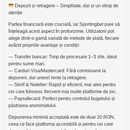
Depozit și retragere – Simplitate, dar și un strop de
atenție
Partea financiară este crucială, iar Sportingbet pare să
înțeleagă acest aspect în profunzime. Utilizatorii pot
alege dintr-o gamă variată de metode de plată, fiecare
având propriile avantaje și condiții:
— Transfer bancar: Timp de procesare 1–3 zile, ideal
pentru sume mari.
— Carduri Visa/Mastercard: Fără comisioane la
depuneri, dar uneori lente la retragere.
— Skrill & Neteller: Rapid și eficient, mai ales pentru
cei care folosesc frecvent mai multe platforme de joc.
— Paysafecard: Perfect pentru controlul bugetului și
păstrarea anonimatului.
Depunerea minimă acceptată este de doar 20 RON,
ceea ce face platforma accesibilă și pentru cei care