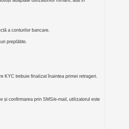
uții adaptate utilizatorilor români, atât în
ectă a conturilor bancare.
ri preplătite.
 KYC trebuie finalizat înaintea primei retrageri.
și confirmarea prin SMS/e-mail, utilizatorul este