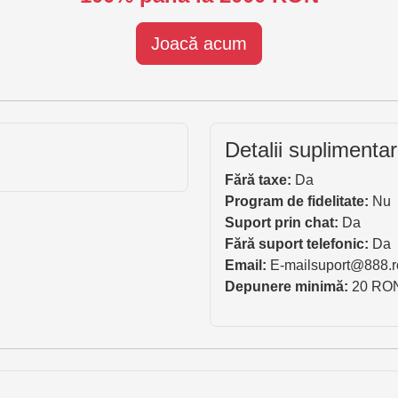
Joacă acum
Detalii suplimenta
Fără taxe:
Da
Program de fidelitate:
Nu
Suport prin chat:
Da
Fără suport telefonic:
Da
Email:
E-mailsuport@888.r
Depunere minimă:
20 RO