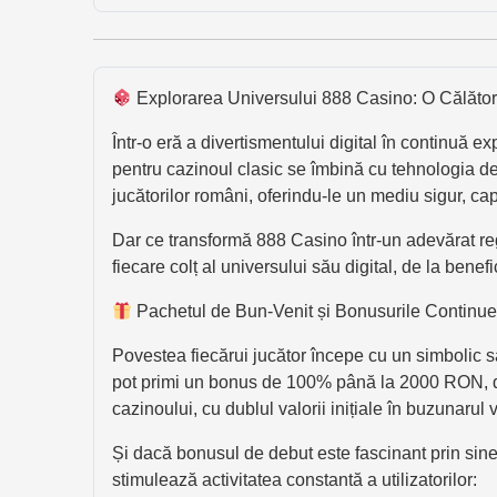
Explorarea Universului 888 Casino: O Călători
Într-o eră a divertismentului digital în continuă 
pentru cazinoul clasic se îmbină cu tehnologia de 
jucătorilor români, oferindu-le un mediu sigur, capt
Dar ce transformă 888 Casino într-un adevărat re
fiecare colț al universului său digital, de la benefi
Pachetul de Bun-Venit și Bonusurile Continue:
Povestea fiecărui jucător începe cu un simbolic sa
pot primi un bonus de 100% până la 2000 RON, desch
cazinoului, cu dublul valorii inițiale în buzunarul v
Și dacă bonusul de debut este fascinant prin sine 
stimulează activitatea constantă a utilizatorilor: