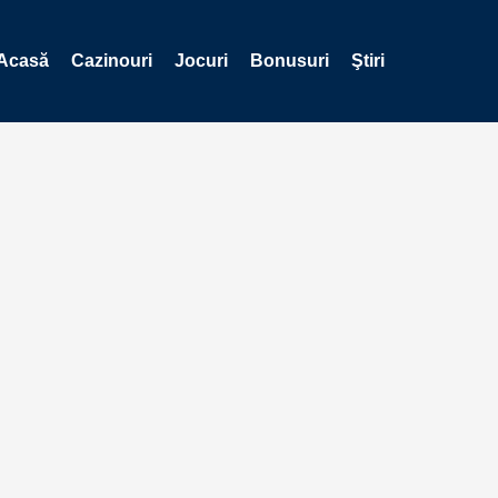
Acasă
Cazinouri
Jocuri
Bonusuri
Ştiri