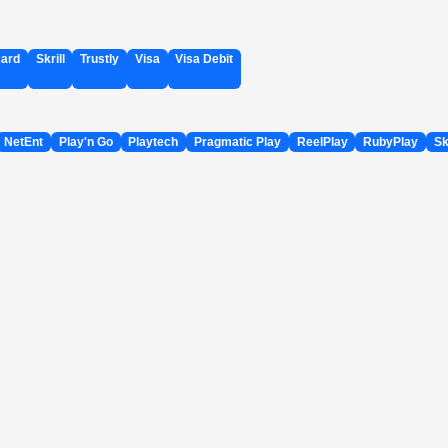
card
Skrill
Trustly
Visa
Visa Debit
NetEnt
Play'n Go
Playtech
Pragmatic Play
ReelPlay
RubyPlay
Sk