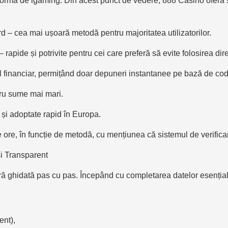
formă de igaming. Din acest punct de vedere, 888 Casino oferă sol
d – cea mai ușoară metodă pentru majoritatea utilizatorilor.
 rapide și potrivite pentru cei care preferă să evite folosirea dir
 financiar, permițând doar depuneri instantanee pe bază de codu
tru sume mai mari.
 și adoptate rapid în Europa.
ore, în funcție de metodă, cu mențiunea că sistemul de verificare
și Transparent
 ghidată pas cu pas. Începând cu completarea datelor esențiale 
ent),