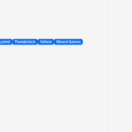
ywind
Thunderkick
Voltent
Wizard Games