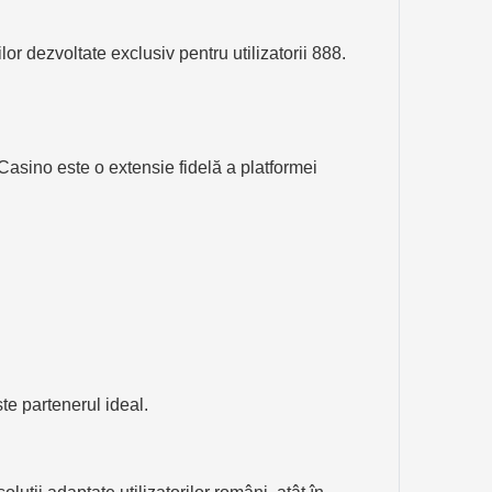
lor dezvoltate exclusiv pentru utilizatorii 888.
 Casino este o extensie fidelă a platformei
te partenerul ideal.