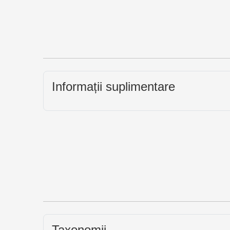
Informații suplimentare
Taxonomii