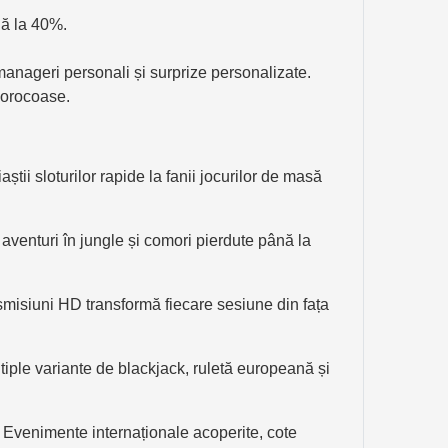
nă la 40%.
 manageri personali și surprize personalizate.
norocoase.
știi sloturilor rapide la fanii jocurilor de masă
a aventuri în jungle și comori pierdute până la
nsmisiuni HD transformă fiecare sesiune din fața
ltiple variante de blackjack, ruletă europeană și
c. Evenimente internaționale acoperite, cote