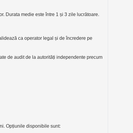
r. Durata medie este între 1 și 3 zile lucrătoare.
lidează ca operator legal și de încredere pe
cate de audit de la autorități independente precum
ni. Opțiunile disponibile sunt: