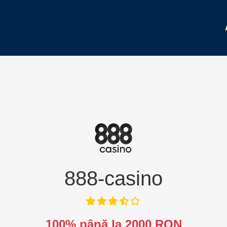
888-casino
100% până la 2000 RON