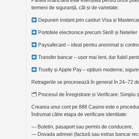
Partea financiară este esențială pentru orice plat
termeni de siguranță, cât și de varietate:
Depuneri instant prin carduri Visa și Mastercar
Portofele electronice precum Skrill și Neteller –
Paysafecard – ideal pentru anonimat și control
Transfer bancar – ușor mai lent, dar fiabil pen
Trustly și Apple Pay – opțiuni moderne, sigure
Retragerile se procesează în general în 24–72 de 
🗂 Procesul de Înregistrare și Verificare: Simplu 
Crearea unui cont pe 888 Casino este o procedură
îndrumat către etapa de verificare identitate:
— Buletin, pașaport sau permis de conducere,
— Dovada adresei (factură sau extras bancar rec