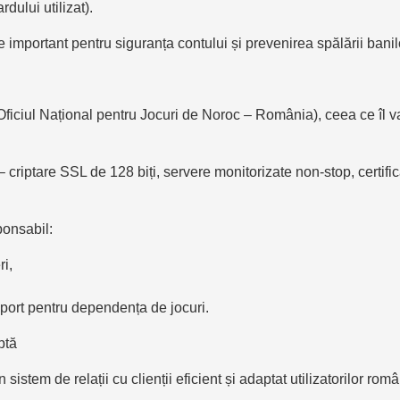
dului utilizat).
te important pentru siguranța contului și prevenirea spălării banilo
iciul Național pentru Jocuri de Noroc – România), ceea ce îl va
 criptare SSL de 128 biți, servere monitorizate non-stop, certifi
ponsabil:
ri,
uport pentru dependența de jocuri.
ptă
stem de relații cu clienții eficient și adaptat utilizatorilor româ