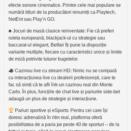
efecte sonore cinematice. Printre cele mai populare se
numără titluri de la producători renumiți ca Playtech,
NetEnt sau Play’n GO.
♣️ Jocuri de masă clasice reinventate: Fie că preferi
ruleta europeană, blackjack-ul cu strategie sau
baccarat-ul elegant, Betfair îți pune la dispoziție
variante multiple, fiecare cu caracteristici unice și limite
de miză potrivite tuturor bugetelor.
Cazinou live cu stream HD: Nimic nu se compară
cu interacțiunea live cu dealerii profesioniști, care te
fac să simți că te afli într-un cazinou real din Monte
Carlo. În plus, funcțiile de chat live și pariurile side-bet
adaugă un plus de strategie și interacțiune.
Pariuri sportive și eSports: Pentru cei care își
doresc adrenalină în ritm real, platforma oferă
posibilitatea de a paria pe peste 40 de sporturi – de la