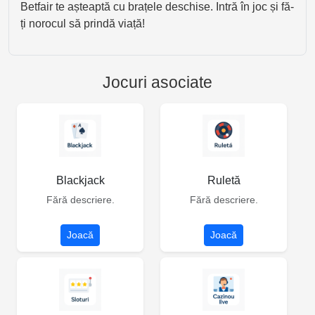
Betfair te așteaptă cu brațele deschise. Intră în joc și fă-
ți norocul să prindă viață!
Jocuri asociate
Blackjack
Ruletă
Fără descriere.
Fără descriere.
Joacă
Joacă