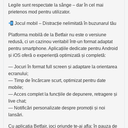
Legile sunt respectate la sânge – dar în cel mai
prietenos mod pentru utilizator.
Jocul mobil – Distracție nelimitată în buzunarul tău
Platforma mobilă de la Betfair nu este o versiune
redusă, ci un cazinou veritabil într-un format adaptat
pentru smartphone. Aplicațiile dedicate pentru Android
și iOS oferă o experiență optimizată și completă:
— Jocuri în format full screen și adaptare la orientarea
ecranului;
— Timp de încărcare scurt, optimizat pentru date
mobile;
— Acces complet la funcțiile de depunere, retragere și
live chat;
— Notificări personalizate despre promoții și noi
lansări.
Cu aplicația Betfair, joci oriunde te-ai afla: în pauza de