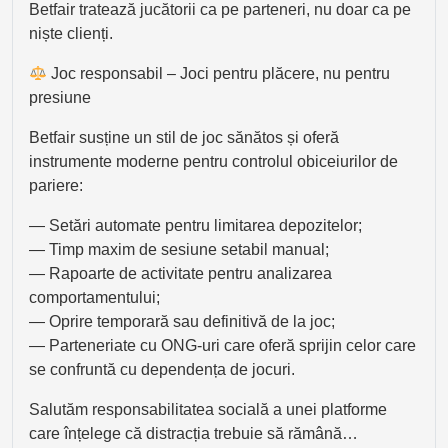
Betfair tratează jucătorii ca pe parteneri, nu doar ca pe
niște clienți.
Joc responsabil – Joci pentru plăcere, nu pentru
presiune
Betfair susține un stil de joc sănătos și oferă
instrumente moderne pentru controlul obiceiurilor de
pariere:
— Setări automate pentru limitarea depozitelor;
— Timp maxim de sesiune setabil manual;
— Rapoarte de activitate pentru analizarea
comportamentului;
— Oprire temporară sau definitivă de la joc;
— Parteneriate cu ONG-uri care oferă sprijin celor care
se confruntă cu dependența de jocuri.
Salutăm responsabilitatea socială a unei platforme
care înțelege că distracția trebuie să rămână…