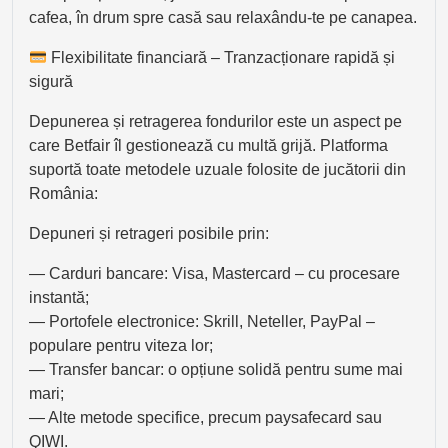
cafea, în drum spre casă sau relaxându-te pe canapea.
Flexibilitate financiară – Tranzacționare rapidă și
sigură
Depunerea și retragerea fondurilor este un aspect pe
care Betfair îl gestionează cu multă grijă. Platforma
suportă toate metodele uzuale folosite de jucătorii din
România:
Depuneri și retrageri posibile prin:
— Carduri bancare: Visa, Mastercard – cu procesare
instantă;
— Portofele electronice: Skrill, Neteller, PayPal –
populare pentru viteza lor;
— Transfer bancar: o opțiune solidă pentru sume mai
mari;
— Alte metode specifice, precum paysafecard sau
QIWI.