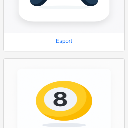
Esport