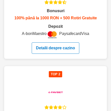
Bonusuri
100% până la 1000 RON + 500 Rotiri Gratuite
Depozit
A-bon
Maestro
Paysafecard
Visa
Detalii despre cazino
TOP 2