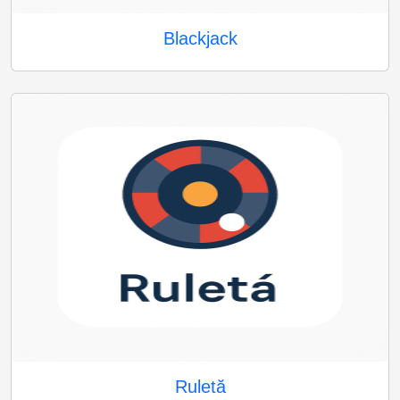
Blackjack
Ruletă