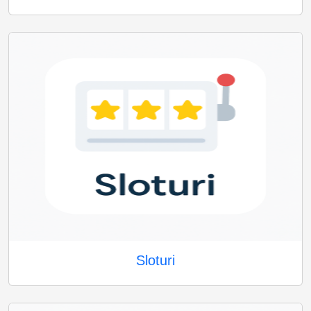
Sloturi