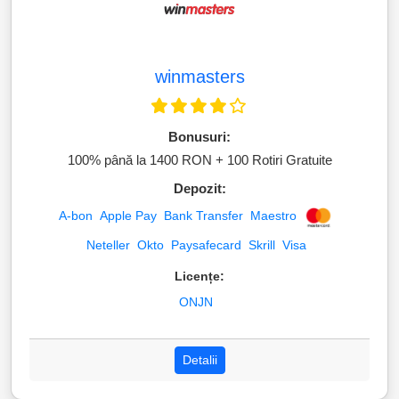
winmasters
Bonusuri:
100% până la 1400 RON + 100 Rotiri Gratuite
Depozit:
A-bon
Apple Pay
Bank Transfer
Maestro
Neteller
Okto
Paysafecard
Skrill
Visa
Licențe:
ONJN
Detalii