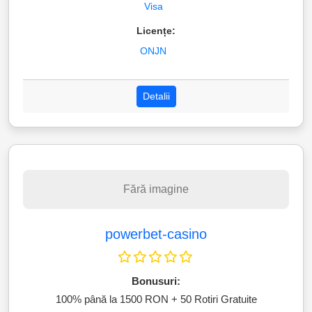
Visa
Licențe:
ONJN
Detalii
Fără imagine
powerbet-casino
Bonusuri:
100% până la 1500 RON + 50 Rotiri Gratuite