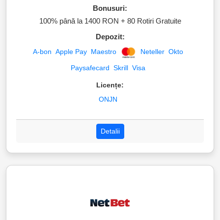
Bonusuri:
100% până la 1400 RON + 80 Rotiri Gratuite
Depozit:
A-bon
Apple Pay
Maestro
Neteller
Okto
Paysafecard
Skrill
Visa
Licențe:
ONJN
Detalii