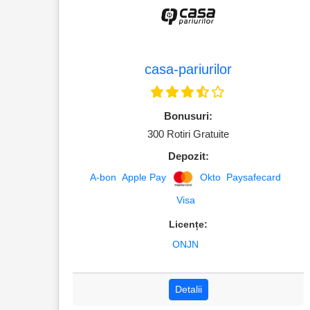
casa-pariurilor
Bonusuri:
300 Rotiri Gratuite
Depozit:
A-bon
Apple Pay
Okto
Paysafecard
Visa
Licențe:
ONJN
Detalii