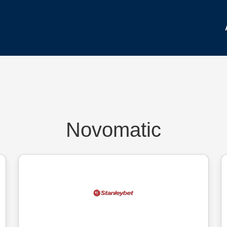
Novomatic