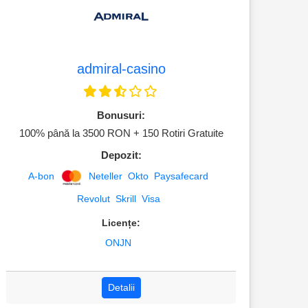
admiral-casino
Bonusuri:
100% până la 3500 RON + 150 Rotiri Gratuite
Depozit:
A-bon
Neteller
Okto
Paysafecard
Revolut
Skrill
Visa
Licențe:
ONJN
Detalii