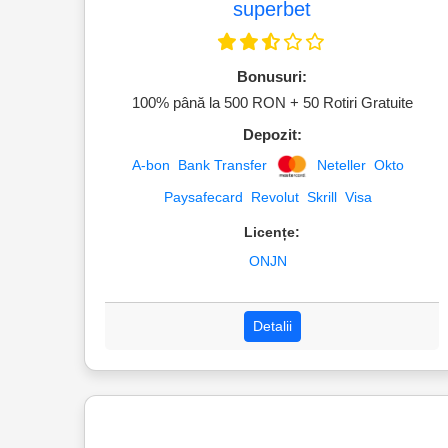
superbet
Bonusuri:
100% până la 500 RON + 50 Rotiri Gratuite
Depozit:
A-bon
Bank Transfer
Neteller
Okto
Paysafecard
Revolut
Skrill
Visa
Licențe:
ONJN
Detalii