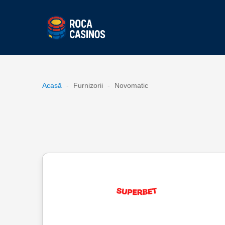
Acasă
-
Furnizorii
-
Novomatic