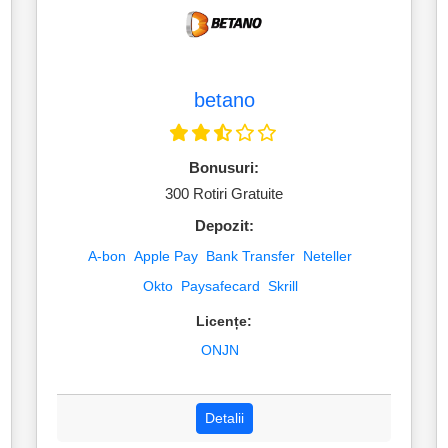
betano
Bonusuri:
300 Rotiri Gratuite
Depozit:
A-bon
Apple Pay
Bank Transfer
Neteller
Okto
Paysafecard
Skrill
Licențe:
ONJN
Detalii