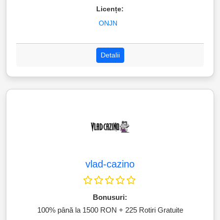
Licențe:
ONJN
Detalii
vlad-cazino
Bonusuri:
100% până la 1500 RON + 225 Rotiri Gratuite