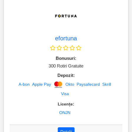
efortuna
Bonusuri:
300 Rotiri Gratuite
Depozit:
A-bon
Apple Pay
Okto
Paysafecard
Skrill
Visa
Licențe:
ONJN
Detalii