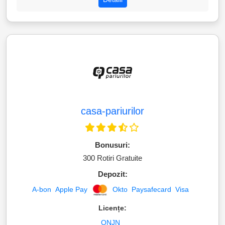
casa-pariurilor
Bonusuri:
300 Rotiri Gratuite
Depozit:
A-bon
Apple Pay
Okto
Paysafecard
Visa
Licențe:
ONJN