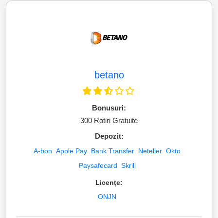
betano
Bonusuri:
300 Rotiri Gratuite
Depozit:
A-bon
Apple Pay
Bank Transfer
Neteller
Okto
Paysafecard
Skrill
Licențe:
ONJN