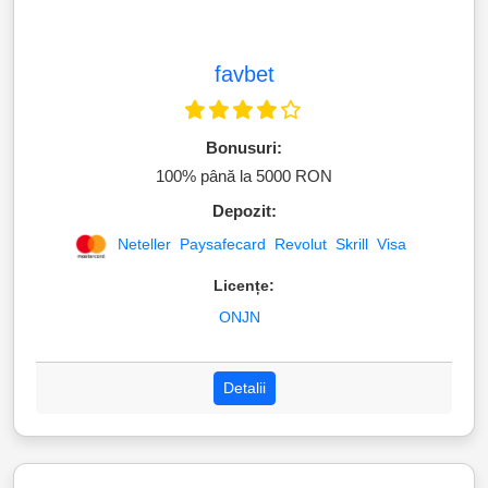
favbet
Bonusuri:
100% până la 5000 RON
Depozit:
Neteller
Paysafecard
Revolut
Skrill
Visa
Licențe:
ONJN
Detalii